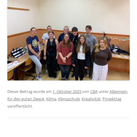
Dieser Beitrag wurde am
1. Oktober 2025
von
CBA
unter
Allgemein
,
für den guten Zweck
,
Klima
,
Klimaschule
,
Kreativität
,
Projekttag
veröffentlicht.