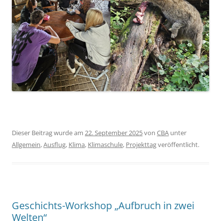
Dieser Beitrag wurde am
22. September 2025
von
CBA
unter
Allgemein
,
Ausflug
,
Klima
,
Klimaschule
,
Projekttag
veröffentlicht.
Geschichts-Workshop „Aufbruch in zwei
Welten“