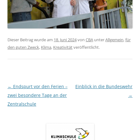
Dieser Beitrag wurde am
18. Juni 2024
von
CBA
unter
Allgemein
,
für
den guten Zweck
,
Klima
,
Kreativität
veröffentlicht.
Beitragsnavigation
←
Endspurt vor den Ferien –
Einblick in die Bundeswehr
zwei besondere Tage an der
→
Zentralschule