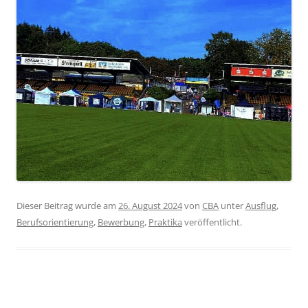
Dieser Beitrag wurde am
26. August 2024
von
CBA
unter
Ausflug
,
Berufsorientierung
,
Bewerbung
,
Praktika
veröffentlicht.