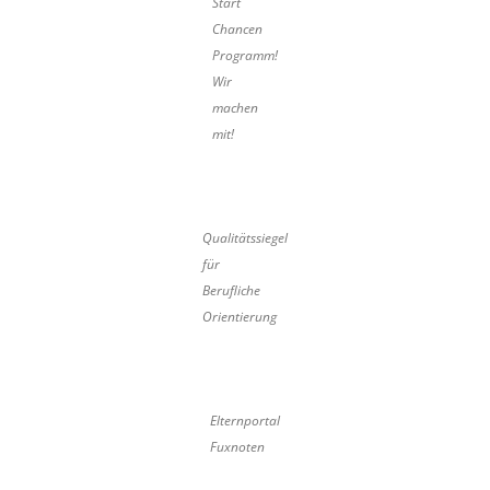
Start
Chancen
Programm!
Wir
machen
mit!
Qualitätssiegel
für
Berufliche
Orientierung
Elternportal
Fuxnoten