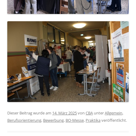
Dieser Beitrag wurde am
14. März 2025
von
CBA
unter
Allgemein
,
Berufsorientierung
,
Bewerbung
,
BO-Messe
,
Praktika
veröffentlicht.