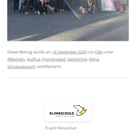
Dieser Beitrag wurde am
18. Dezember 2025
von
CBA
unter
Allgemein
,
Ausflug
,
Franzensbad
,
Geschichte
,
Klima
,
Schulaustausch
veröffentlicht.
Projekt Klimaschule