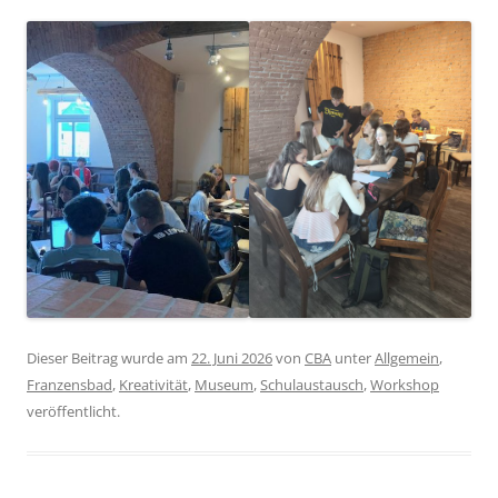
Dieser Beitrag wurde am
22. Juni 2026
von
CBA
unter
Allgemein
,
Franzensbad
,
Kreativität
,
Museum
,
Schulaustausch
,
Workshop
veröffentlicht.