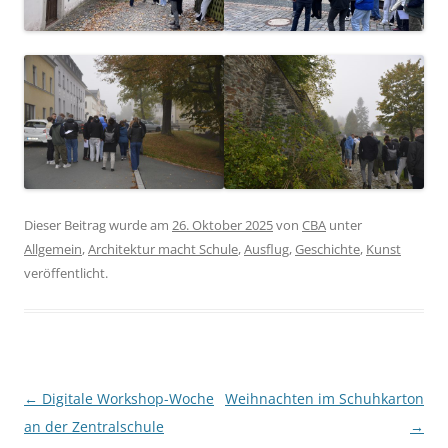
Dieser Beitrag wurde am
26. Oktober 2025
von
CBA
unter
Allgemein
,
Architektur macht Schule
,
Ausflug
,
Geschichte
,
Kunst
veröffentlicht.
Beitragsnavigation
←
Digitale Workshop-Woche
Weihnachten im Schuhkarton
an der Zentralschule
→