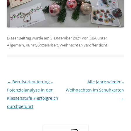
Dieser Beitrag wurde am
3. Dezember 2021
von
CBA
unter
Allgemein
,
Kunst
,
Sozialarbeit
,
Weihnachten
veröffentlicht.
Beitragsnavigation
←
Berufsorientierung –
Alle Jahre wieder –
Potenzialanalyse in der
Weihnachten im Schuhkarton
Klassenstufe 7 erfolgreich
→
durchgeführt