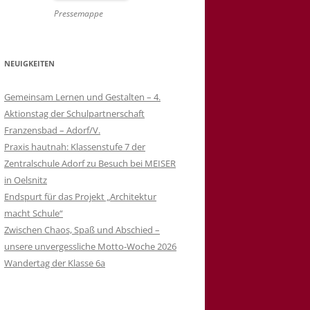
Pressemappe
NEUIGKEITEN
Gemeinsam Lernen und Gestalten – 4.
Aktionstag der Schulpartnerschaft
Franzensbad – Adorf/V.
Praxis hautnah: Klassenstufe 7 der
Zentralschule Adorf zu Besuch bei MEISER
in Oelsnitz
Endspurt für das Projekt „Architektur
macht Schule“
Zwischen Chaos, Spaß und Abschied –
unsere unvergessliche Motto-Woche 2026
Wandertag der Klasse 6a