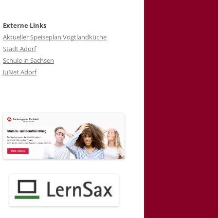
Externe Links
Aktueller Speiseplan Vogtlandküche
Stadt Adorf
Schule in Sachsen
JuNet Adorf