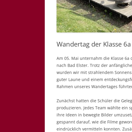
Wandertag der Klasse 6a
Am 05. Mai unternahm die Klasse 6a 
nach Bad Elster. Trotz der anfänglic
wurden wir mit strahlendem Sonnen
guter Laune und einem entdeckungsfr
Rahmen unseres Wandertages führten 
Zunächst hatten die Schüler die Gele
produzieren. Jedes Team wählte ein s
ihre Ideen in bewegte Bilder umzuset
gespannt darauf, wie die Filme gewor
eindrücklich vermitteln konnten. Zusät