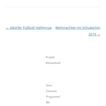
Beitragsnavigation
←
Adorfer Fußball Hallencup
Weihnachten Im Schukarton
2019
→
Projekt
Klimaschule
Start
Chancen
Programm!
Wir