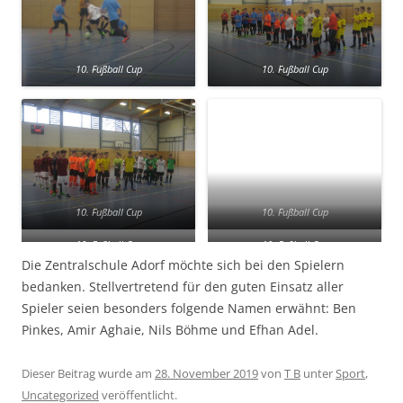
10. Fußball Cup
10. Fußball Cup
10. Fußball Cup
10. Fußball Cup
10. Fußball Cup
10. Fußball Cup
Die Zentralschule Adorf möchte sich bei den Spielern
bedanken. Stellvertretend für den guten Einsatz aller
Spieler seien besonders folgende Namen erwähnt: Ben
Pinkes, Amir Aghaie, Nils Böhme und Efhan Adel.
Dieser Beitrag wurde am
28. November 2019
von
T B
unter
Sport
,
Uncategorized
veröffentlicht.